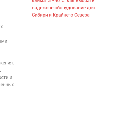
климата −40°C: как выбрать
надежное оборудование для
Сибири и Крайнего Севера
ых
ыми
жения,
,
сти и
ленных