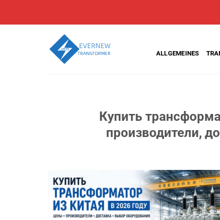
Zum
Inhalt
springen
ALLGEMEINES
TRA
Купить трансформат
производители, д