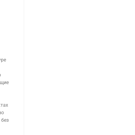
ы
уре
р
ющие
ктах
во
 без