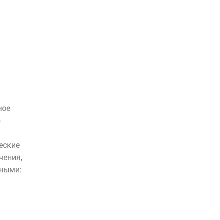
ное
о
еские
чения,
ьными: