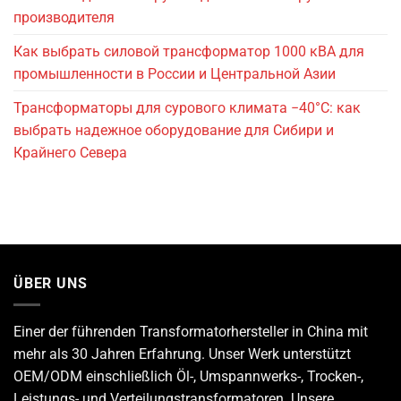
производителя
Как выбрать силовой трансформатор 1000 кВА для
промышленности в России и Центральной Азии
Трансформаторы для сурового климата −40°C: как
выбрать надежное оборудование для Сибири и
Крайнего Севера
ÜBER UNS
Einer der führenden
Transformatorhersteller
in China mit
mehr als 30 Jahren Erfahrung. Unser Werk unterstützt
OEM/ODM einschließlich Öl-, Umspannwerks-, Trocken-,
Leistungs- und Verteilungstransformatoren. Unsere