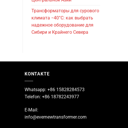
Трансформаторы для сурового
климата −40°C: как выбрать
надежное оборудование для
Сибири и Крайнего Севера
KONTAKTE
Whatsapp: +86 15828284573
Telefon: +86 18782243977
E-Mail:
info@evernewtransformer.com