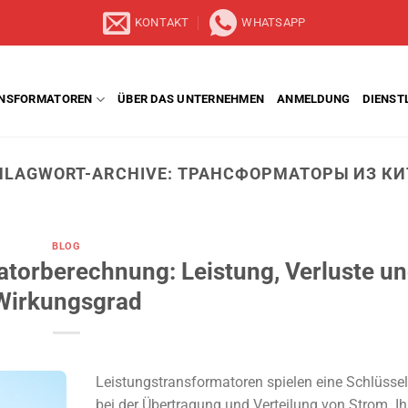
KONTAKT
WHATSAPP
NSFORMATOREN
ÜBER DAS UNTERNEHMEN
ANMELDUNG
DIENST
HLAGWORT-ARCHIVE:
ТРАНСФОРМАТОРЫ ИЗ КИ
BLOG
torberechnung: Leistung, Verluste u
Wirkungsgrad
Leistungstransformatoren spielen eine Schlüssel
bei der Übertragung und Verteilung von Strom. Ih