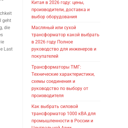
Китая в 2026 году: цены,
производители, доставка и
chkeit
выбор оборудования
l geht
, die
Масляный или сухой
es
трансформатор какой выбрать
ie
в 2026 году Полное
he Last
руководство для инженеров и
покупателей
Трансформаторы ТМГ:
Технические характеристики,
схемы соединения и
руководство по выбору от
производителя
Как выбрать силовой
трансформатор 1000 кВА для
промышленности в России и
Центральной Азии