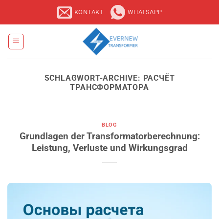
Zum
KONTAKT
WHATSAPP
Inhalt
springen
SCHLAGWORT-ARCHIVE:
РАСЧЁТ
ТРАНСФОРМАТОРА
BLOG
Grundlagen der Transformatorberechnung:
Leistung, Verluste und Wirkungsgrad