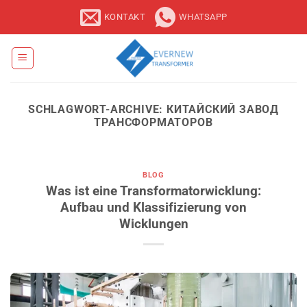
Zum
KONTAKT
WHATSAPP
Inhalt
springen
SCHLAGWORT-ARCHIVE:
КИТАЙСКИЙ ЗАВОД
ТРАНСФОРМАТОРОВ
BLOG
Was ist eine Transformatorwicklung:
Aufbau und Klassifizierung von
Wicklungen