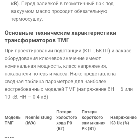
кВ
). Перед заливкой в герметичный бак под
вакуумом масло проходит обязательную
термоосушку.
Основные технические характеристики
трансформаторов ТМГ
При проектировании подстанций (КТП, БКТП) и заказе
оборудования ключевое значение имеют
номинальная мощность, класс напряжения,
показатели потерь и масса. Ниже представлена
сводная таблица параметров для наиболее
востребованных моделей ТМГ (напряжение ВН — 6 или
10 кВ, НН — 0.4 кВ).
Потери
Потери
Модель
Nennleistung
холостого
короткого
Напряжение
ТМГ
(kVA)
хода P0​
замыкания
КЗ Uк​ (%)
(Вт)
Pк​ (Вт)