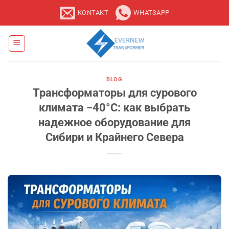
Zum
KONTAKT
WHATSAPP
Inhalt
springen
BLOG
Трансформаторы для сурового
климата −40°C: как выбрать
надежное оборудование для
Сибири и Крайнего Севера