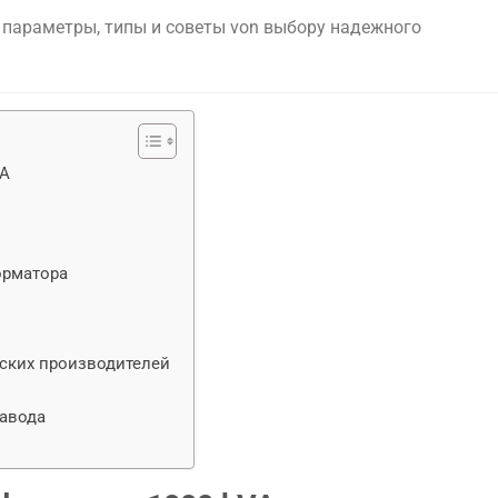
е
параметры,
типы
и
советы
von
выбору
надежного
ВА
орматора
ских производителей
завода