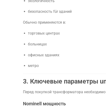
экологичность
безопасность
für
зданий
Обычно
применяются
в:
торговых
центрах
больницах
офисных
зданиях
метро
3.
Ключевые
параметры
u
Перед
покупкой
трансформатора
необходим
Nominell
мощность