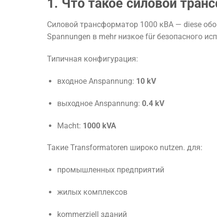
1.
Что
такое
силовой
тран
Силовой
трансформатор
1000
кВА —
diese
обо
Spannungen
в
mehr
низкое
für
безопасного
ис
Типичная
конфигурация:
входное
Anspannung:
10
kV
выходное
Anspannung:
0.4
kV
Macht:
1000
kVA
Такие
Transformatoren
широко
nutzen.
для:
промышленных
предприятий
жилых
комплексов
kommerziell
зданий