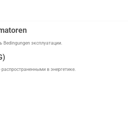
matoren
ть
Bedingungen
эксплуатации.
G)
е
распространенными
в
энергетике.