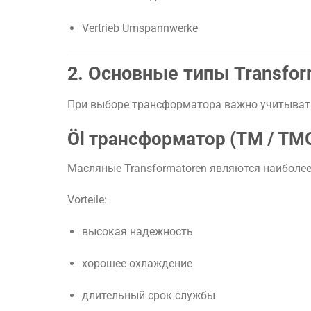
Vertrieb
Umspannwerke
2.
Основные
типы
Transfor
При
выборе
трансформатора
важно
учитыва
Öl
трансформатор (
TM /
TM
Масляные
Transformatoren
являются
наиболе
Vorteile:
высокая
надежность
хорошее
охлаждение
длительный
срок
службы