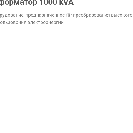
сформатор
1000
kVA
рудование,
предназначенное
für
преобразования
высокого
пользования
электроэнергии.