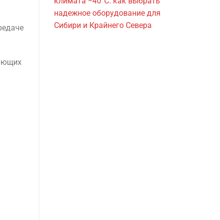
климата −40°C: как выбрать
надежное оборудование для
Сибири и Крайнего Севера
редаче
ующих