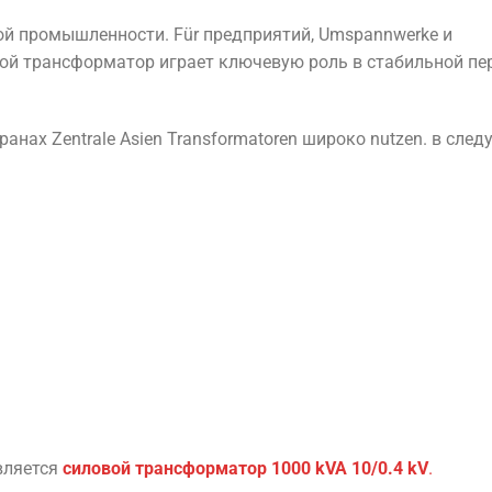
ой
промышленности.
Für
предприятий,
Umspannwerke
и
вой
трансформатор
играет
ключевую
роль
в
стабильной
пе
транах
Zentrale
Asien
Transformatoren
широко
nutzen.
в
след
вляется
силовой
трансформатор
1000
kVA
10/
0.4
kV
.