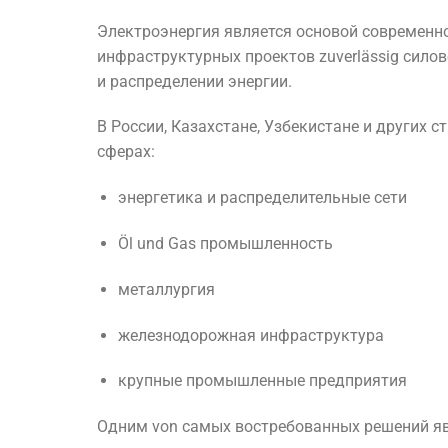
Электроэнергия
является
основой
современн
инфраструктурных
проектов
zuverlässig
сило
и
распределении
энергии.
В
России,
Казахстане,
Узбекистане
и
других
с
сферах:
энергетика
и
распределительные
сети
Öl und Gas
промышленность
металлургия
железнодорожная
инфраструктура
крупные
промышленные
предприятия
Одним
von
самых
востребованных
решений
я