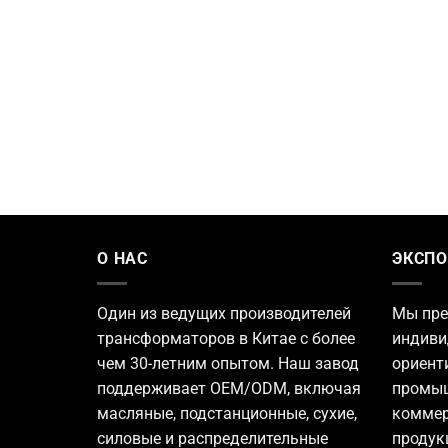
О НАС
ЭКСПО
Один из ведущих
производителей
Мы пре
трансформаторов
в Китае с более
индиви
чем 30-летним опытом. Наш завод
ориент
поддерживает OEM/ODM, включая
промыш
масляные, подстанционные, сухие,
коммер
силовые и распределительные
продук