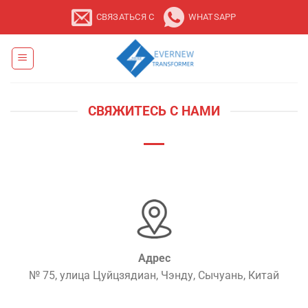
Перейти
СВЯЗАТЬСЯ С
WHATSAPP
к
содержанию
СВЯЖИТЕСЬ С НАМИ
Адрес
№ 75, улица Цуйцзядиан, Чэнду, Сычуань, Китай