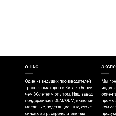
О НАС
ЭКСПО
Один из ведущих
производителей
Мы пре
трансформаторов
в Китае с более
индиви
чем 30-летним опытом. Наш завод
ориент
поддерживает OEM/ODM, включая
промыш
масляные, подстанционные, сухие,
коммер
силовые и распределительные
продук