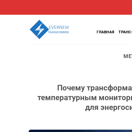
Перейти
к
содержанию
ГЛАВНАЯ
ТРАН
МЕ
Почему трансформат
температурным монитори
для энергос