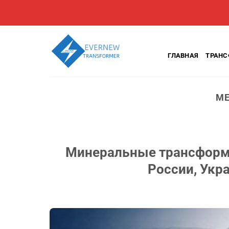
Перейти
к
содержанию
ГЛАВНАЯ
ТРАН
МЕ
Минеральные трансформа
России, Укр