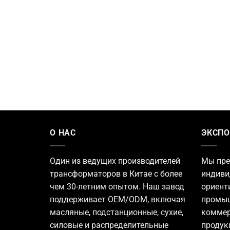
О НАС
ЭКСПО
Один из ведущих
производителей
Мы пре
трансформаторов
в Китае с более
индиви
чем 30-летним опытом. Наш завод
ориент
поддерживает OEM/ODM, включая
промыш
масляные, подстанционные, сухие,
коммер
силовые и распределительные
продук