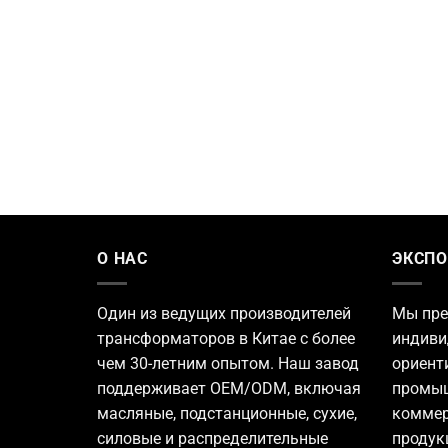
О НАС
ЭКСПО
Один из ведущих
производителей
Мы пре
трансформаторов
в Китае с более
индиви
чем 30-летним опытом. Наш завод
ориент
поддерживает OEM/ODM, включая
промыш
масляные, подстанционные, сухие,
коммер
силовые и распределительные
продук