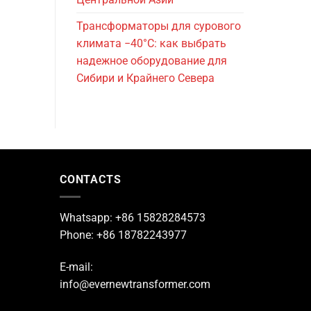
Трансформаторы для сурового
климата −40°C: как выбрать
надежное оборудование для
Сибири и Крайнего Севера
CONTACTS
Whatsapp: +86 15828284573
Phone: +86 18782243977
E-mail:
info@evernewtransformer.com