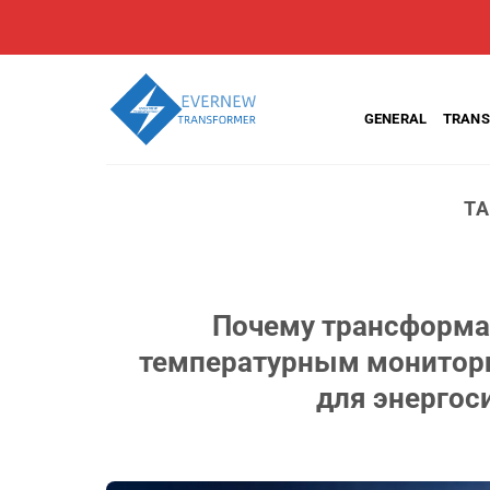
Skip
to
content
GENERAL
TRANS
TA
Почему трансформат
температурным монитори
для энергос