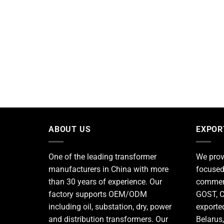
ABOUT US
EXPOR
One of the leading
transformer
We prov
manufacturers
in China with more
focused
than 30 years of experience. Our
commerc
factory supports OEM/ODM
GOST, C
including oil, substation, dry, power
exporte
and distribution transformers. Our
Belarus,