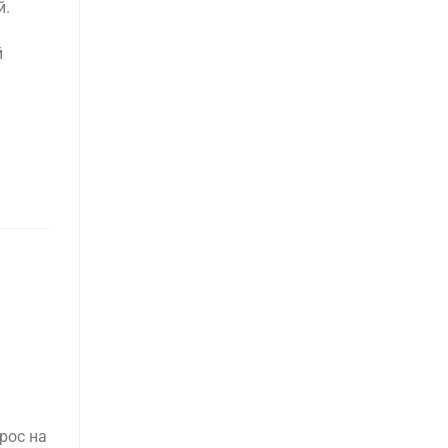
й.
й
рос на