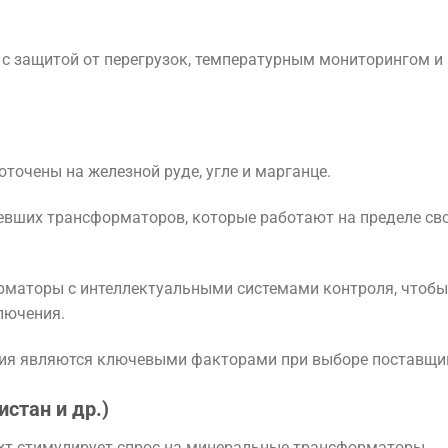
с защитой от перегрузок, температурным мониторингом и
очены на железной руде, угле и марганце.
евших трансформаторов, которые работают на пределе св
рматоры с интеллектуальными системами контроля, чтобы
лючения.
ния являются ключевыми факторами при выборе поставщи
стан и др.)
хт стимулирует спрос на минеральные трансформаторы.