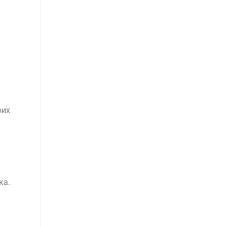
оих
ка.