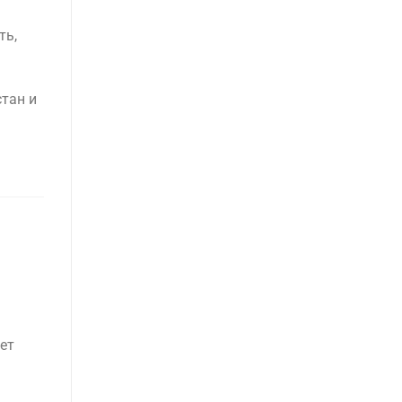
ть,
стан и
ет