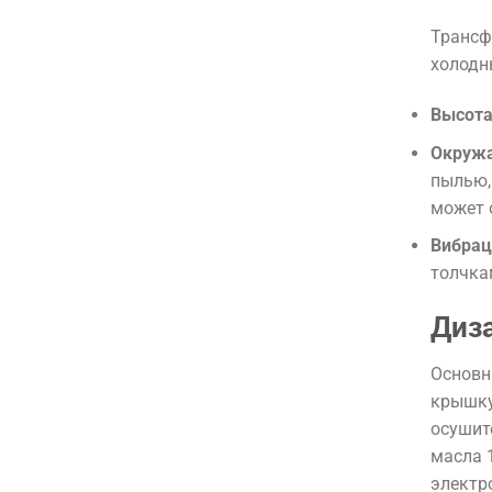
Трансф
холодн
Высота
Окруж
пылью,
может 
Вибрац
толчка
Диз
Основн
крышку
осушит
масла 
электр