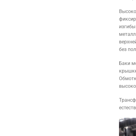
Высоко
фиксир
изгибы
металл
верхне
без по
Баки м
крышке
Обмотк
высокое
Трансф
естеств