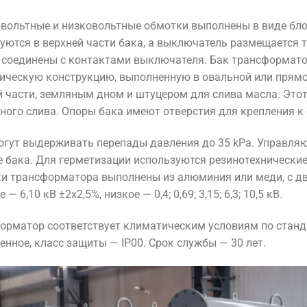
вольтные и низковольтные обмотки выполнены в виде бло
уются в верхней части бака, а выключатель размещается т
 соединены с контактами выключателя. Бак трансформато
ическую конструкцию, выполненную в овальной или прям
й части, земляным дном и штуцером для слива масла. Это
лного слива. Опоры бака имеют отверстия для крепления к
огут выдерживать перепады давления до 35 kPa. Управля
 бака. Для герметизации используются резинотехнические
и трансформатора выполнены из алюминия или меди, с дв
 — 6,10 кВ ±2x2,5%, низкое — 0,4; 0,69; 3,15; 6,3; 10,5 кВ.
орматор соответствует климатическим условиям по станд
енное, класс защиты — IP00. Срок службы — 30 лет.