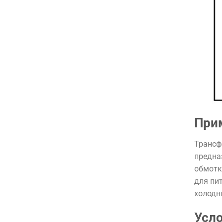
При
Трансф
предна
обмотк
для пи
холодн
Усл