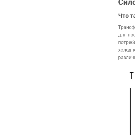
Сил
Что т
Трансф
для пре
потреб
холодн
различ