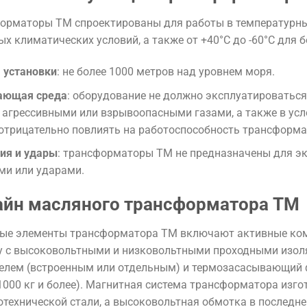
орматоры ТМ спроектированы для работы в температурных
ых климатических условий, а также от +40°C до -60°C для 
 установки
: не более 1000 метров над уровнем моря.
ающая среда
: оборудование не должно эксплуатироваться
 агрессивными или взрывоопасными газами, а также в усл
отрицательно повлиять на работоспособность трансформа
ия и удары
: трансформаторы ТМ не предназначены для эк
ми или ударами.
айн масляного трансформатора ТМ
ые элементы трансформатора ТМ включают активные комп
 с высоковольтными и низковольтными проходными изол
елем (встроенным или отдельным) и термозасасывающий 
1000 кг и более). Магнитная система трансформатора изго
отехнической стали, а высоковольтная обмотка в последне