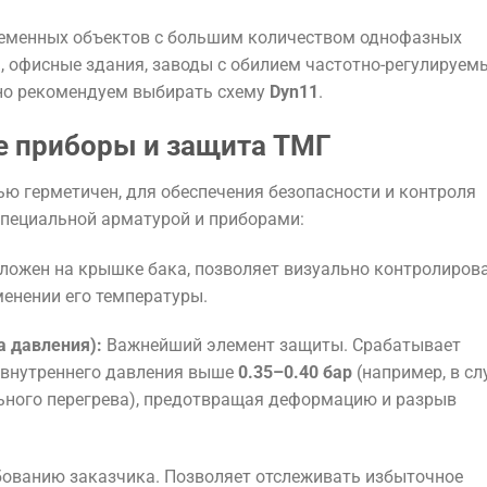
еменных объектов с большим количеством однофазных
, офисные здания, заводы с обилием частотно-регулируем
но рекомендуем выбирать схему
Dyn11
.
 приборы и защита ТМГ
ю герметичен, для обеспечения безопасности и контроля
специальной арматурой и приборами:
ложен на крышке бака, позволяет визуально контролиров
енении его температуры.
а давления):
Важнейший элемент защиты. Срабатывает
 внутреннего давления выше
0.35–0.40 бар
(например, в сл
ьного перегрева), предотвращая деформацию и разрыв
бованию заказчика. Позволяет отслеживать избыточное