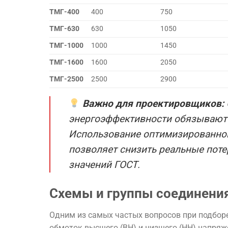
ТМГ-400
400
750
ТМГ-630
630
1050
ТМГ-1000
1000
1450
ТМГ-1600
1600
2050
ТМГ-2500
2500
2900
Важно для проектировщиков:
энергоэффективности обязывают с
Использование оптимизированной
позволяет снизить реальные пот
значений ГОСТ.
Схемы и группы соединения
Одним из самых частых вопросов при подбор
обмоток высшего (ВН) и низшего (НН) напряж