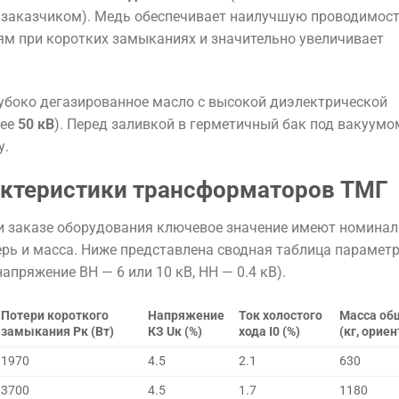
 заказчиком). Медь обеспечивает наилучшую проводимост
м при коротких замыканиях и значительно увеличивает
убоко дегазированное масло с высокой диэлектрической
нее
50 кВ
). Перед заливкой в герметичный бак под вакуумо
у.
актеристики трансформаторов ТМГ
 и заказе оборудования ключевое значение имеют номина
ерь и масса. Ниже представлена сводная таблица парамет
пряжение ВН — 6 или 10 кВ, НН — 0.4 кВ).
Потери короткого
Напряжение
Ток холостого
Масса об
замыкания Pк​ (Вт)
КЗ Uк​ (%)
хода I0​ (%)
(кг, ориен
1970
4.5
2.1
630
3700
4.5
1.7
1180