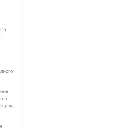
ого
т
одного
ения
тво
еталла
е