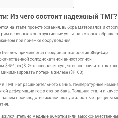
и: Из чего состоит надежный ТМГ?
ся на этапе проектирования, выбора материалов и строг
отрим основные конструктивные узлы, на которые обращаю
нженеры при приемке оборудования:
 Evernew применяется передовая технология
Step-Lap
кокачественной холоднокатаной анизотропной
лом
$45^{circ}$
. Это позволяет существенно снизить ток хол
 минимизировать потери в железе (
$P_0$
).
 в ТМГ нет расширительного бачка, температурные измен
угой деформации гофр стенок бака. Толщина стали и качес
а нашем производстве исключают усталостные трещины м
атия.
 исключительно
медные обмотки
(или высококачественны