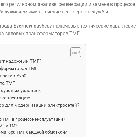
его регулярном анализе, регенерации и замене в процессе
обслуживаемыми в течение всего срока службы.
завода
Evernew
разберут ключевые технические характерис
ра силовых трансформаторов ТМГ.
оит надежный ТМГ?
нсформаторов ТМГ
против Yyn0
та ТМГ
 суровых условиях
 эксплуатацию
р для модернизации электросетей?
 ТМГ в процессе эксплуатации?
МГ и ТМ?
матора ТМГ с медной обмоткой?