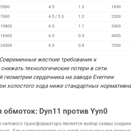
5500
4.5
1.5
1650
7600
4.5 / 5.5
1.3
2300
10800
6.0
1.1
3400
16500
6.0
0.9
4900
24500
6.0
0.8
7200
Современные жесткие требования к
нижать технологические потери в сети.
 геометрии сердечника на заводе Evernew
ери холостого хода ниже стандартных нормативн
 обмоток: Dyn11 против Yyn0
е силового трансформатора является выбор схемы соедин
ения. Для распределительных сетей стандартными являют