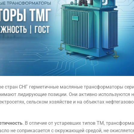
уре стран СНГ герметичные масляные трансформаторы сер
имают лидирующие позиции. Они активно используются 
ктросетях, сельском хозяйстве и на объектах нефтегазово
етичность
. В отличие от устаревших типов ТМ, трансформ
ло не соприкасается с окружающей средой, не окисляется