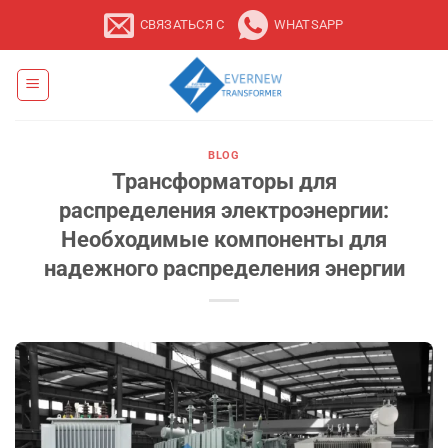
Перейти
СВЯЗАТЬСЯ С
WHATSAPP
к
содержанию
BLOG
Трансформаторы для
распределения электроэнергии:
Необходимые компоненты для
надежного распределения энергии