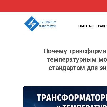
Перейти
к
содержанию
ГЛАВНАЯ
ТРАН
Почему трансформат
температурным мо
стандартом для э