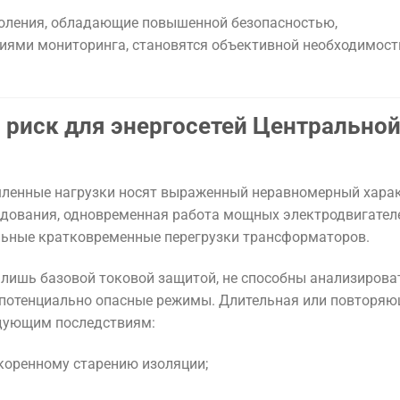
оления, обладающие повышенной безопасностью,
иями мониторинга, становятся объективной необходимос
й риск для энергосетей Центрально
ленные нагрузки носят выраженный неравномерный харак
дования, одновременная работа мощных электродвигателе
льные кратковременные перегрузки трансформаторов.
ишь базовой токовой защитой, не способны анализирова
а потенциально опасные режимы. Длительная или повторя
едующим последствиям:
коренному старению изоляции;