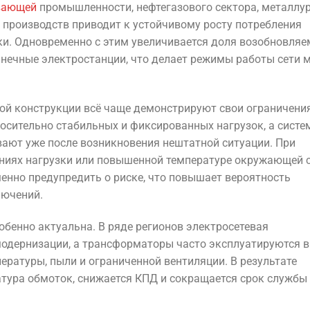
вающей
промышленности, нефтегазового сектора, металлур
производств приводит к устойчивому росту потребления
ки. Одновременно с этим увеличивается доля возобновля
олнечные электростанции, что делает режимы работы сети 
ой конструкции всё чаще демонстрируют свои ограничения
осительно стабильных и фиксированных нагрузок, а сист
вают уже после возникновения нештатной ситуации. При
ениях нагрузки или повышенной температуре окружающей 
енно предупредить о риске, что повышает вероятность
лючений.
обенно актуальна. В ряде регионов электросетевая
модернизации, а трансформаторы часто эксплуатируются в
ературы, пыли и ограниченной вентиляции. В результате
ратура обмоток, снижается КПД и сокращается срок службы