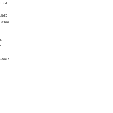
гии,
емых
менее
.
емы
среды