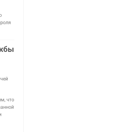
о
троля
ужбы
очей
м, что
ванной
и