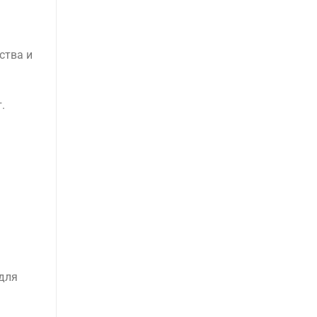
ства и
.
для