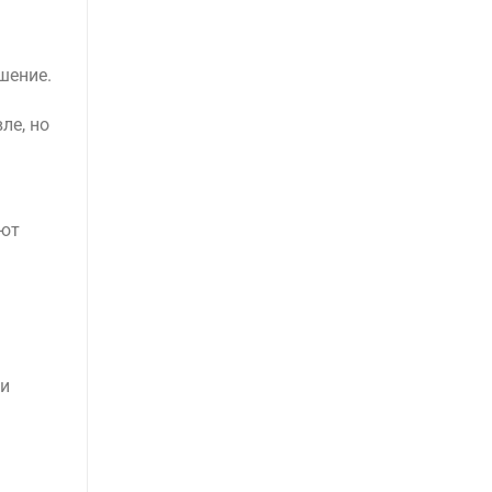
шение.
ле, но
ают
ии