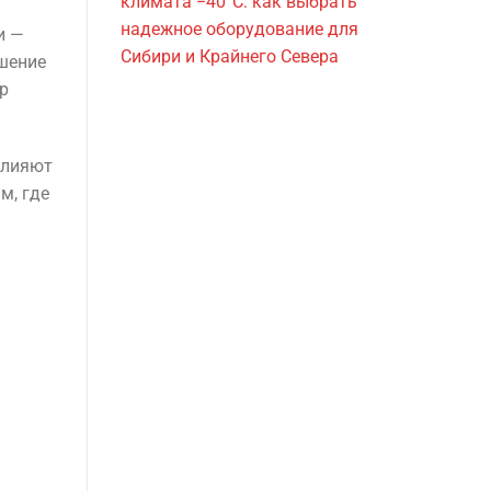
климата −40°C: как выбрать
надежное оборудование для
и —
Сибири и Крайнего Севера
шение
р
влияют
м, где