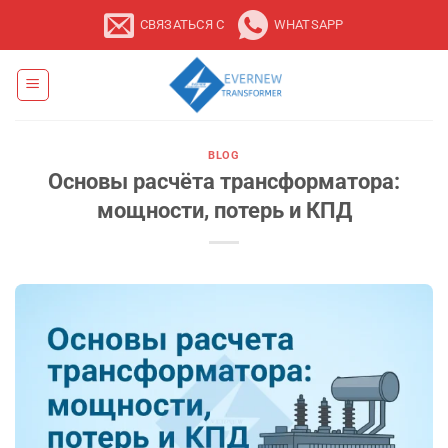
Перейти
СВЯЗАТЬСЯ С
WHATSAPP
к
содержанию
BLOG
Основы расчёта трансформатора:
мощности, потерь и КПД